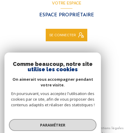
VOTRE ESPACE
ESPACE PROPRIÉTAIRE
SE CONNECTER
NOS RÉSEAUX
Comme beaucoup, notre site
utilise les cookies
NOUS SUIVRE
On aimerait vous accompagner pendant
votre visite.
En poursuivant, vous acceptez l'utilisation des
cookies par ce site, afin de vous proposer des
contenus adaptés et réaliser des statistiques !
© 2026 | Tous droits réservés
PARAMÉTRER
Nos honoraires
Nos partenaires
Mentions légales