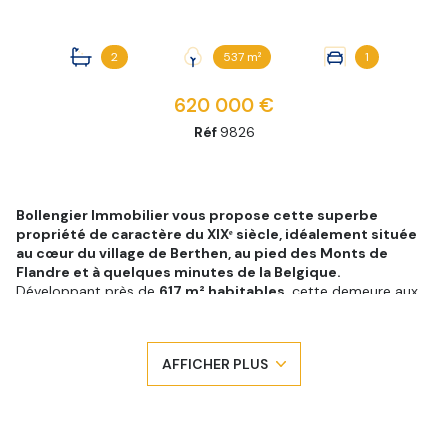
2
537 m²
1
620 000 €
Réf
9826
Bollengier Immobilier vous propose cette superbe
propriété de caractère du XIXᵉ siècle, idéalement située
au cœur du village de Berthen, au pied des Monts de
Flandre et à quelques minutes de la Belgique.
Développant près de
617 m² habitables
, cette demeure aux
volumes exceptionnels séduira les amateurs de belles
prestations et conviendra aussi bien à une grande famille qu'à
un projet de chambres d'hôtes, de profession libérale ou
AFFICHER PLUS
d'accueil.
Au rez-de-chaussée, vous découvrirez un vaste hall d'entrée
desservant une élégante salle à manger de
48 m²
avec
cheminée, une cuisine entièrement équipée de
55 m²
, une
chambre, une salle d'eau avec douche à l'italienne, un cellier-