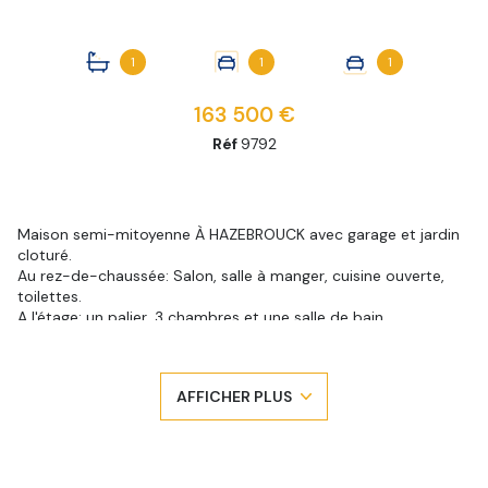
1
1
1
163 500 €
Réf
9792
Maison semi-mitoyenne À HAZEBROUCK avec garage et jardin
cloturé.
Au rez-de-chaussée: Salon, salle à manger, cuisine ouverte,
toilettes.
A l'étage: un palier, 3 chambres et une salle de bain.
Menuiseries PVC double vitrage, chauffage gaz de ville.TAE.
Pour plus de renseignement 03 28 42 22 22 ou 06.50.16.18.08
Altvatter Marjorie
AFFICHER PLUS
Retrouver tous nos biens sur bollengierimmo.com
Cette présente annonce immobilière a été rédigée sous la
responsabilité éditoriale de Madame Marjorie Altvatter agent
commercial mandataire en immobilier immatriculé au registre
des agents commerciaux RSAC du tribunal de commerce de