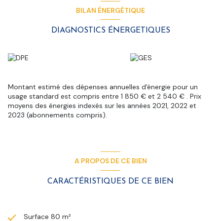
Dunkerque sous le numéro 895 307 114.
BILAN ÉNERGÉTIQUE
Les informations sur les risques auxquels ce bien est exposé
DIAGNOSTICS ÉNERGETIQUES
sont disponibles sur le site
Géorisques
Montant estimé des dépenses annuelles d'énergie pour un
usage standard est compris entre 1 850 € et 2 540 € . Prix
moyens des énergies indexés sur les années 2021, 2022 et
2023 (abonnements compris).
A PROPOS DE CE BIEN
CARACTÉRISTIQUES DE CE BIEN
Surface 80 m²