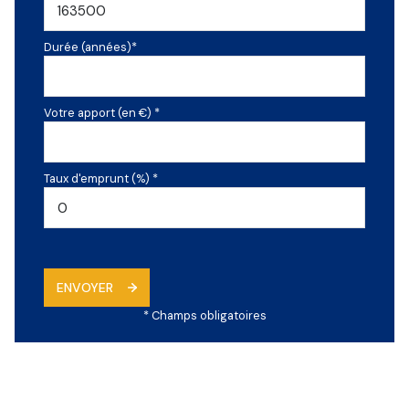
Durée (années)*
Votre apport (en €) *
Taux d'emprunt (%) *
ENVOYER
* Champs obligatoires