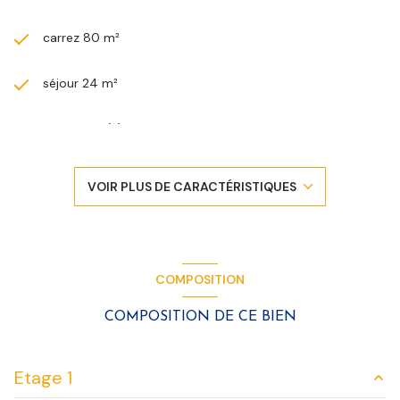
carrez 80 m²
séjour 24 m²
3 chambre(s)
1 salle(s) de bain
VOIR PLUS DE CARACTÉRISTIQUES
construit en 1960
Chauffage individuel : radiateur (gaz de ville)
COMPOSITION
1 garage(s)
COMPOSITION DE CE BIEN
1 parking(s)
Etage 1