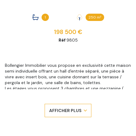
1
250 m²
198 500 €
Réf
9805
Bollengier Immobilier vous propose en exclusivité cette maison
semi individuelle offrant un hall d'entrée séparé, une pièce à
vivre avec insert bois, une cuisine donnant sur la terrasse /
pergola et le jardin, une salle de bains, toilettes.
Les étages vous proposent 3 chambres et une mezzanine (
+13
possibilité quatrième chambre ) et un grenier;
La maison posséde un grand sous-sol ( cellier, buanderie,
cave...)
AFFICHER PLUS
Les extérieurs offrent des dépendances ( possibilité atelier,
petit studio...), un jardin clôturé et planté avec une bonne
exposition.
Cette maison a beaucoup de cachet, elle nécessitera
quelques travaux de rafraîchissement et d'amélioration (