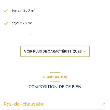
terrain 250 m²
séjour 28 m²
3 chambre(s)
1 salle(s) de bain
VOIR PLUS DE CARACTÉRISTIQUES
construit en 1920
cuisine séparée (semi-équipée)
COMPOSITION
exposition Sud-Est
COMPOSITION DE CE BIEN
1 côté(s) mitoyen(s)
Rez-de-chaussée