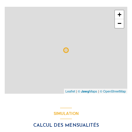
+
−
Leaflet
|
©
Maps
|
© OpenStreetMap
Jawg
SIMULATION
CALCUL DES MENSUALITÉS