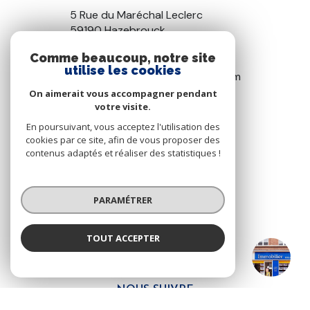
5 Rue du Maréchal Leclerc
59190 Hazebrouck
03 28 42 22 22
Comme beaucoup, notre site
utilise les cookies
bollengier.hazebrouck@gmail.com
On aimerait vous accompagner pendant
votre visite.
En poursuivant, vous acceptez l'utilisation des
VOTRE ESPACE
cookies par ce site, afin de vous proposer des
contenus adaptés et réaliser des statistiques !
ESPACE PROPRIÉTAIRE
PARAMÉTRER
SE CONNECTER
TOUT ACCEPTER
Bollengier Hazebrouck
NOS RÉSEAUX
Agence
NOUS SUIVRE