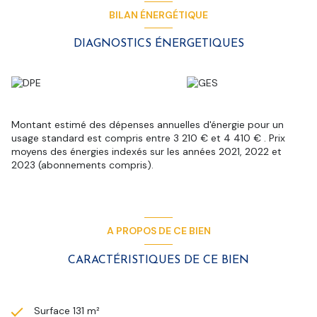
isolation ).
BILAN ÉNERGÉTIQUE
Idéalement située à quelques minutes de la Grand Place, elle
conviendra parfaitement à une famille en recherche de maison
DIAGNOSTICS ÉNERGETIQUES
de centre ville avec jardin : On fait tout à pieds ! École à 2
minutes.
Une visite ? Contactez-moi au 06.23.88.74.48 Sophie
Wuilmart
La présente annonce est rédigée par madame Sophie
Wuilmart Agent mandataire en immobilier immatriculé au
Montant estimé des dépenses annuelles d'énergie pour un
registre des agents commerciaux RCAS Dunkerque numéro
usage standard est compris entre 3 210 € et 4 410 € . Prix
932 337 520.
moyens des énergies indexés sur les années 2021, 2022 et
Retrouvez toutes nos annonces sur bollengier immo.com
2023 (abonnements compris).
Les informations sur le risque auxquels ce bien est exposé
sont disponibles sur le site géorisques.
Les informations sur les risques auxquels ce bien est exposé
sont disponibles sur le site
Géorisques
A PROPOS DE CE BIEN
CARACTÉRISTIQUES DE CE BIEN
Surface 131 m²