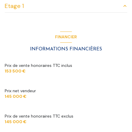
exposition Sud
Etage 1
pièce à vivre
59 m²
1 niveau(x)
salle de bain
7.20 m²
chambre
11.65 m²
chambre
12.07 m²
vue champs
Palier
6.80 m²
FINANCIER
chambre
11.65 m²
Grenier
17 m²
terrasse
INFORMATIONS FINANCIÈRES
jardin
m²
garage
41.85 m²
Prix de vente honoraires TTC inclus
153 500 €
Prix net vendeur
145 000 €
Prix de vente honoraires TTC exclus
145 000 €