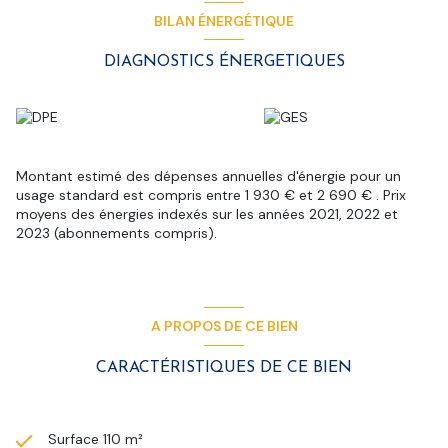
Plusieurs places de parking sur l'avant de la maison.
BILAN ÉNERGÉTIQUE
Un vrai havre de calme et de tranquillité pour les amoureux de
charme et de campagne !
DIAGNOSTICS ÉNERGETIQUES
Un renseignement ? Une visite ? Contactez-moi au
06.23.88.74.48 Sophie Wuilmart
La présente annonce est rédigée par Madame Sophie
Wuilmart Agent mandataire en immobilier immatriculé au
registre des agents commerciaux RCAS Dunkerque numéro
932 337 520
Montant estimé des dépenses annuelles d'énergie pour un
Retrouvez tous nos biens sur bollengierimmo.com
usage standard est compris entre 1 930 € et 2 690 € . Prix
Les informations sur les risques auxquels ce bien est exposé
moyens des énergies indexés sur les années 2021, 2022 et
sont disponibles sur le site géorisques
2023 (abonnements compris).
Les informations sur les risques auxquels ce bien est exposé
sont disponibles sur le site
Géorisques
A PROPOS DE CE BIEN
CARACTÉRISTIQUES DE CE BIEN
Surface 110 m²