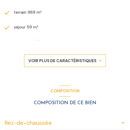
terrain 989 m²
séjour 59 m²
3 chambre(s)
1 salle(s) de bain
VOIR PLUS DE CARACTÉRISTIQUES
construit en 1930
cuisine américaine (équipée)
COMPOSITION
1 garage(s)
COMPOSITION DE CE BIEN
2 parking(s)
Rez-de-chaussée