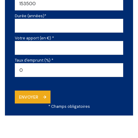
Durée (années)*
Votre apport (en €) *
Taux d'emprunt (%) *
ENVOYER
* Champs obligatoires