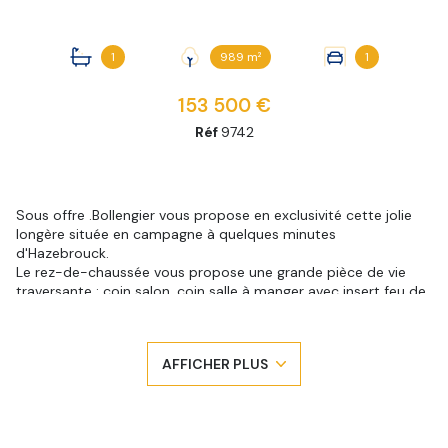
1
989 m²
1
153 500 €
Réf
9742
Sous offre .Bollengier vous propose en exclusivité cette jolie
longère située en campagne à quelques minutes
d'Hazebrouck.
Le rez-de-chaussée vous propose une grande pièce de vie
traversante : coin salon, coin salle à manger avec insert feu de
bois, cuisine ouverte équipée donnant sur le jardin, coin
bureau.
Salle de bains avec coin buanderie, toilettes, deux chambres
AFFICHER PLUS
pour une vie de semi plain pied.
L'étage propose une mezzanine, une chambre et deux greniers.
La maison offre également un grand garage avec porte
motorisée, un beau jardin exposition sud clôturé avec une
partie terrasse et un grand chalet sur dalle.