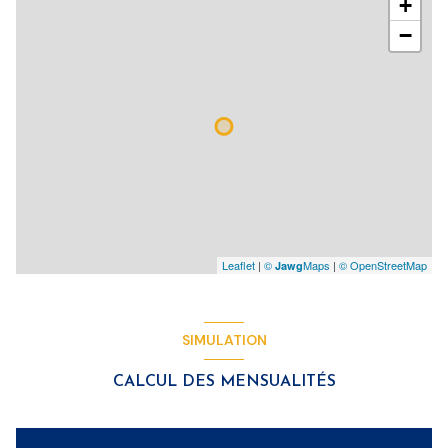
+
−
Leaflet
|
©
Maps
|
© OpenStreetMap
Jawg
SIMULATION
CALCUL DES MENSUALITÉS