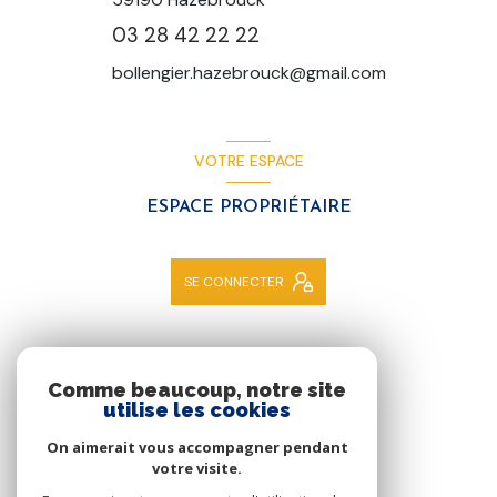
03 28 42 22 22
bollengier.hazebrouck@gmail.com
VOTRE ESPACE
ESPACE PROPRIÉTAIRE
SE CONNECTER
NOS RÉSEAUX
Comme beaucoup, notre site
utilise les cookies
NOUS SUIVRE
On aimerait vous accompagner pendant
votre visite.