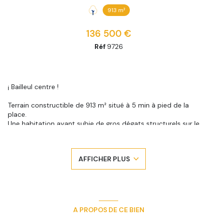
913 m²
136 500 €
Réf
9726
¡ Bailleul centre !
Terrain constructible de 913 m² situé à 5 min à pied de la
place.
Une habitation ayant subie de gros dégats structurels sur le
coté droit est présente sur la parcelle.
Le terrain se situant en zone U, il est possible de démolir le
bien et de reconstruire ou de réhabiliter l'habitation en
AFFICHER PLUS
engageant de tres gros travaux.
Situation géographique idéale et beau potentiel pour ce
terrain offrant de multiples possibilités d'aménagement.
Réf : 9726
BOLLENGIER IMMO : 03 28 42 06 06
Lucas Brunet : 06 24 96 84 48
A PROPOS DE CE BIEN
Surface : 913 m²