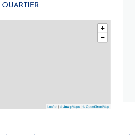
 QUARTIER
+
−
Leaflet
|
©
Maps
|
© OpenStreetMap
Jawg