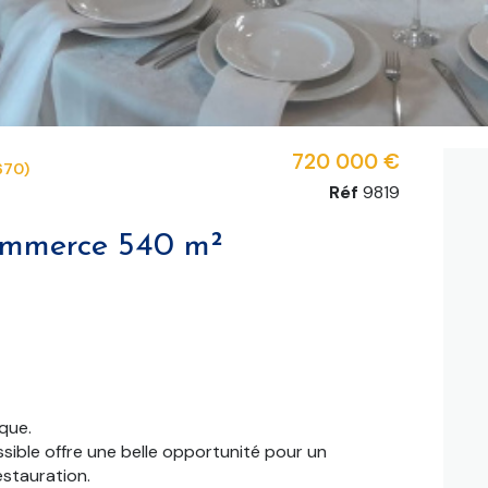
720 000 €
670)
Réf
9819
Murs et fonds de commerce 540 m²
que.
ssible offre une belle opportunité pour un
estauration.