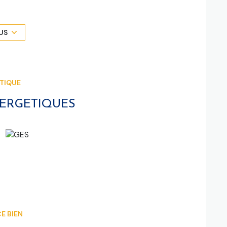
tiérement équipée pouvant accueilir mariages,
rofessionnels (200 personnes assises) ainsi qu'un
US
alle de réception avec son mobilier, d'un espace
e sanitaires et des espaces de stockages.
é aux enfants, une salle de bains et une grande
ÉTIQUE
 d'environ 100 voitures.
 permettant une reprise immédiate de l'activité.
NERGETIQUES
sé sont disponibles sur le site
Géorisques
E BIEN