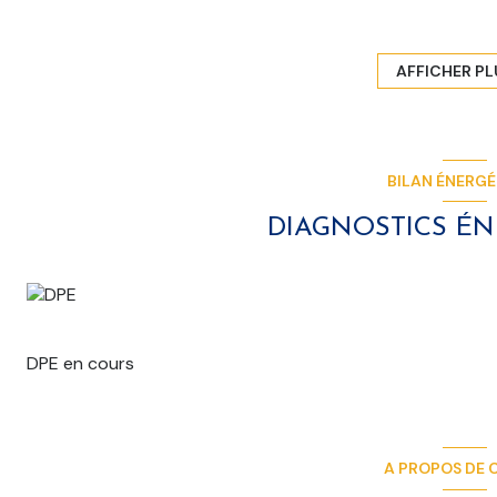
L'établissement comprend une vaste salle de réception en
annivesaires, séminaires et autres événements privés ou p
logement pouvant accueilir 8 à 10 personnes.
AFFICHER PL
Le rez-de-chaussée est composé d'un hall, d'une grande s
bar, d'une cuisine professionnelle entièrement équipée, d
Le 1er étage : 3 chambres, un salon/séjour, un espace dédi
terrasse carrelée.
BILAN ÉNERG
A l'extérieur : un beau patio aménagé et un parking privatif
Cet ensemble comprend les murs et le fonds de commerce,
DIAGNOSTICS É
Rens et visite au 03.28.42.45.90
www.bollengierimmo.com
Les informations sur les risques auxquels ce bien est expo
DPE en cours
A PROPOS DE C